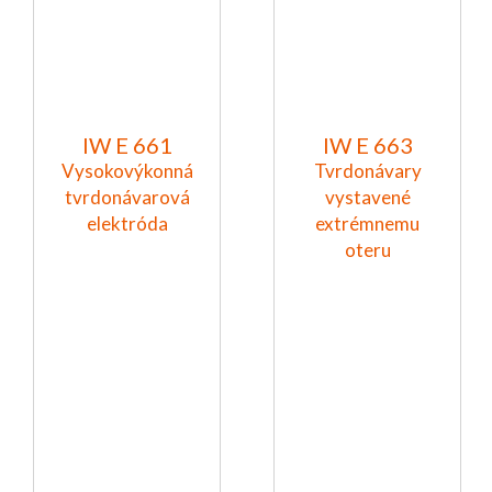
IW E 661
IW E 663
Vysokovýkonná
Tvrdonávary
tvrdonávarová
vystavené
elektróda
extrémnemu
oteru