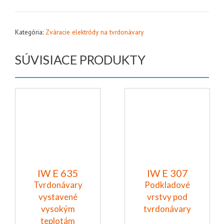
Kategória:
Zváracie elektródy na tvrdonávary
SÚVISIACE PRODUKTY
IW E 635
IW E 307
Tvrdonávary
Podkladové
vystavené
vrstvy pod
vysokým
tvrdonávary
teplotám