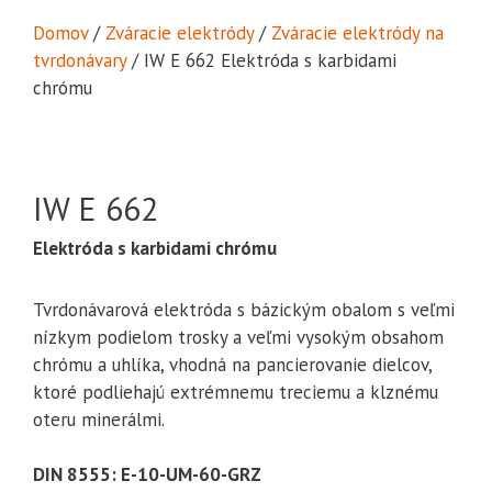
Domov
/
Zváracie elektródy
/
Zváracie elektródy na
tvrdonávary
/ IW E 662 Elektróda s karbidami
chrómu
IW E 662
Elektróda s karbidami chrómu
Tvrdonávarová elektróda s bázickým obalom s veľmi
nízkym podielom trosky a veľmi vysokým obsahom
chrómu a uhlíka, vhodná na pancierovanie dielcov,
ktoré podliehajú extrémnemu treciemu a klznému
oteru minerálmi.
DIN 8555: E-10-UM-60-GRZ