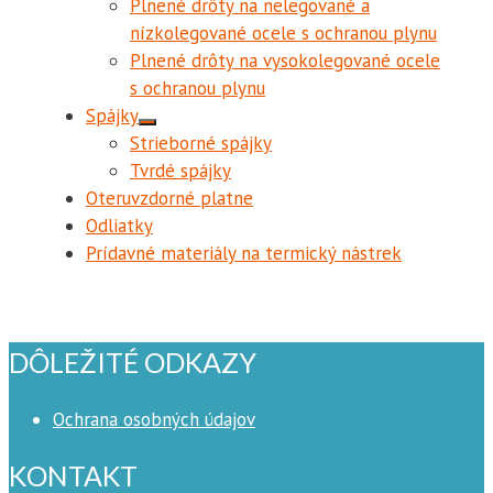
Plnené drôty na nelegované a
nízkolegované ocele s ochranou plynu
Plnené drôty na vysokolegované ocele
s ochranou plynu
Spájky
Strieborné spájky
Tvrdé spájky
Oteruvzdorné platne
Odliatky
Prídavné materiály na termický nástrek
DÔLEŽITÉ ODKAZY
Ochrana osobných údajov
KONTAKT