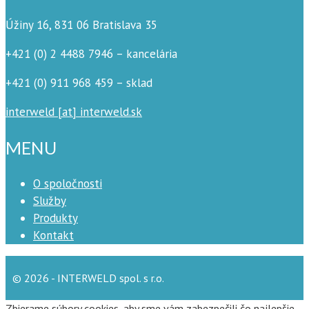
Úžiny 16, 831 06 Bratislava 35
+421 (0) 2 4488 7946 – kancelária
+421 (0) 911 968 459 – sklad
interweld [at] interweld.sk
MENU
O spoločnosti
Služby
Produkty
Kontakt
© 2026 - INTERWELD spol. s r.o.
Zbierame súbory cookies, aby sme vám zabezpečili čo najlepšie