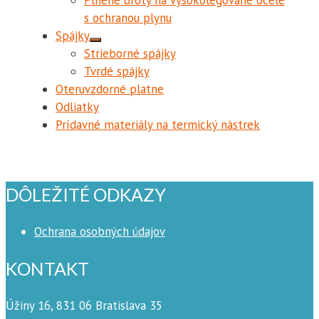
s ochranou plynu
Spájky
Strieborné spájky
Tvrdé spájky
Oteruvzdorné platne
Odliatky
Prídavné materiály na termický nástrek
DÔLEŽITÉ ODKAZY
Ochrana osobných údajov
KONTAKT
Úžiny 16, 831 06 Bratislava 35