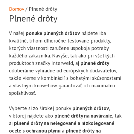
Domov
/ Plnené drôty
Plnené drôty
V našej
ponuke plnených drôtov
nájdete iba
kvalitné, trhom dlhoročne testované produkty,
ktorých vlastnosti zaručene uspokoja potreby
každého zákazníka. Navyše, tak ako pri všetkých
produktoch značky Interweld, aj
plnené drôty
odoberáme výhradne od európskych dodávateľov,
takže vieme v kombinácií s bohatými skúsenosťami
a vlastným know-how garantovať ich maximálnu
spoľahlivosť.
Vyberte si zo širokej ponuky
plnených drôtov
,
v ktorej nájdete ako
plnené drôty na naváranie
, tak
aj
plnené drôty na nelegované a nízkolegované
ocele s ochranou plynu
a
plnené drôty na