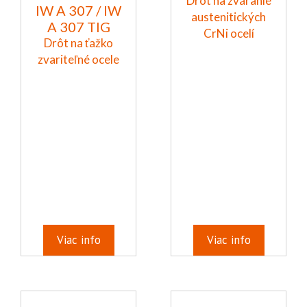
Drôt na zváranie
IW A 307 / IW
austenitických
A 307 TIG
CrNi ocelí
Drôt na ťažko
zvariteľné ocele
Viac info
Viac info