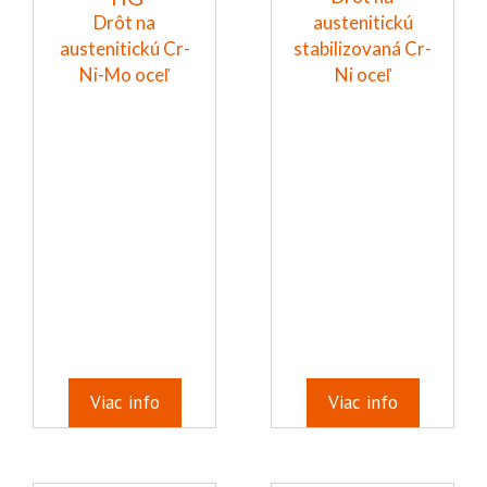
Drôt na
austenitickú
austenitickú Cr-
stabilizovaná Cr-
Ni-Mo oceľ
Ni oceľ
Viac info
Viac info