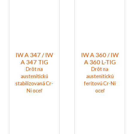
IW A 347 / IW
IW A 360 / IW
A 347 TIG
A 360 L-TIG
Drôt na
Drôt na
austenitickú
austenitickú
stabilizovaná Cr-
feritovú Cr-Ni
Ni oceľ
oceľ