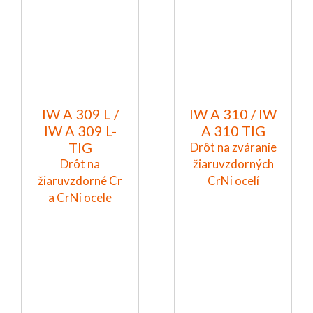
IW A 309 L /
IW A 310 / IW
IW A 309 L-
A 310 TIG
TIG
Drôt na zváranie
Drôt na
žiaruvzdorných
žiaruvzdorné Cr
CrNi ocelí
a CrNi ocele