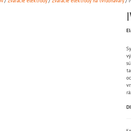
v
/
Zváracie elektródy
/
Zváracie elektródy na tvrdonávary
/ I
E
Sy
vý
sú
ta
oc
vr
rá
D
Ka