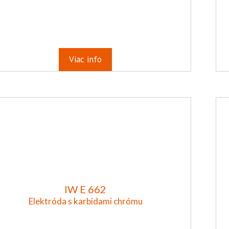
Viac info
IW E 662
Elektróda s karbidami chrómu