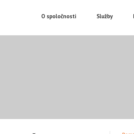
Preskočiť
na
O spoločnosti
Služby
obsah