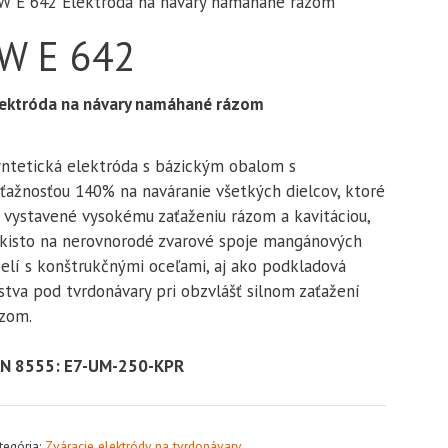
W E 642 Elektróda na návary namáhané rázom
IW E 642
lektróda na návary namáhané rázom
ntetická elektróda s bázickým obalom s
ťažnosťou 140% na naváranie všetkých dielcov, ktoré
 vystavené vysokému zaťaženiu rázom a kavitáciou,
kisto na nerovnorodé zvarové spoje mangánových
elí s konštrukčnými oceľami, aj ako podkladová
stva pod tvrdonávary pri obzvlášť silnom zaťažení
zom.
IN 8555: E7-UM-250-KPR
tegória:
Zváracie elektródy na tvrdonávary