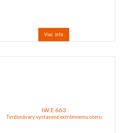
Viac info
IW E 663
Tvrdonávary vystavené extrémnemu oteru