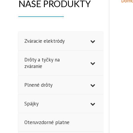
Domo
NAŠE PRODUKTY
Zváracie elektródy
Drôty a tyčky na
zváranie
Plnené drôty
Spájky
Oteruvzdorné platne