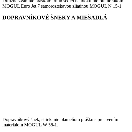
Difúzne zváranie práškom trhlín sediel na bloku motora horákom
MOGUL Euro Jet 7 samoroztekavou zliatinou MOGUL N 15-1.
DOPRAVNÍKOVÉ ŠNEKY A MIEŠADLÁ
Dopravníkový šnek, striekanie plameňom prášku s pretavením
materiálom MOGUL W 58-1.