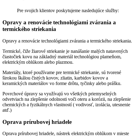
Pre svojich klientov poskytujeme nasledujúce služby:
Opravy a renovácie technológiami zvárania a
termického striekania
Opravy a renovácie technológiami zvárania a termického striekania.
Termické, čiže žiarové striekanie je nanášanie malých natavených
čiastočiek kovu na základný materiál technológiou plameňom,
elektrickým oblúkom alebo plazmou.
Materiály, ktoré používame pre termické striekanie, sú tvorené
širokou škálou čistých kovov, zliatin, karbidov kovov a
keramických materiálov vo forme drôtu, tyčinky alebo prášku.
Povrchové úpravy sa využívajú vo všetkých priemyselných
odvetviach na zlepšenie odolnosti voči oteru a korózii, na zlepšenie
chemických a fyzikálnych vlastností ( vodivosť, izolácia, utesnenie
atď.)
Oprava prírubovej hriadele
Oprava prírubovej hriadele, nástrek elektrickým oblúkom v mieste