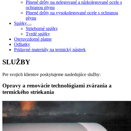
Plnené drôty na nelegované a nízkolegované ocele s
ochranou plynu
Plnené drôty na vysokolegované ocele s ochranou
plynu
Spájky
Strieborné spájky
Tvrdé spájky
Oteruvzdorné platne
Odliatky
Prídavné materiály na termický nástrek
SLUŽBY
Pre svojich klientov poskytujeme nasledujúce služby:
Opravy a renovácie technológiami zvárania a
termického striekania