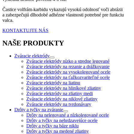
Častice volfrám-karbidu vykazujú vysokú odolnosť voči abrázii
a zabezpečujú dlhodobé adhézne vlastnosti potrebné pre funkciu
valca.
KONTAKTUJTE NÁS
NAŠE PRODUKTY
Zváracie elektródy
Zváracie elektródy nízko a stredne legované
Zváracie elektródy na rezanie a drážkovanie
Zváracie elektródy na vysokolegované ocele
Zváracie elektródy na ťažkozvariteľné ocele
Zváracie elektródy na liatinu
Zváracie elektródy na hliníkové zliatiny
Zváracie elektródy na zliatiny medi
Zváracie elektródy na niklové zliatiny
Zváracie elektródy na tvrdonávary
Drôty a tyčky na zváranie
Drôty na nelegované a nízkolegované ocele
Drôty a tyčky na nehrdzavejúce ocele
Drôty a tyčky na báze niklu
Drôty a tyčky na medené zliatiny