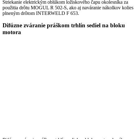
Striekanie elektrickým oblúkom ložiskového čapu okolesníka za
použitia drôtu MOGUL R 502-S, ako aj naváranie nákolkov kolies
plneným drôtom INTERWELD F 653.
Difúzne zváranie práškom trhlín sediel na bloku
motora