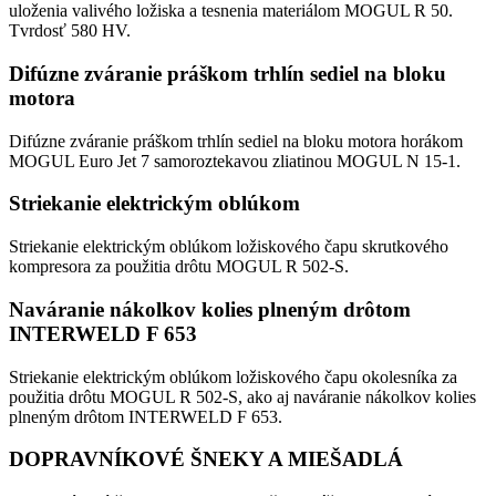
uloženia valivého ložiska a tesnenia materiálom MOGUL R 50.
Tvrdosť 580 HV.
Difúzne zváranie práškom trhlín sediel na bloku
motora
Difúzne zváranie práškom trhlín sediel na bloku motora horákom
MOGUL Euro Jet 7 samoroztekavou zliatinou MOGUL N 15-1.
Striekanie elektrickým oblúkom
Striekanie elektrickým oblúkom ložiskového čapu skrutkového
kompresora za použitia drôtu MOGUL R 502-S.
Naváranie nákolkov kolies plneným drôtom
INTERWELD F 653
Striekanie elektrickým oblúkom ložiskového čapu okolesníka za
použitia drôtu MOGUL R 502-S, ako aj naváranie nákolkov kolies
plneným drôtom INTERWELD F 653.
DOPRAVNÍKOVÉ ŠNEKY A MIEŠADLÁ