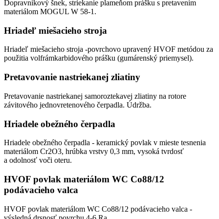
Dopravníkový šnek, striekanie plameňom prášku s pretavením
materiálom MOGUL W 58-1.
Hriadeľ miešacieho stroja
Hriadeľ miešacieho stroja -povrchovo upravený HVOF metódou za
použitia volfrámkarbidového prášku (gumárenský priemysel).
Pretavovanie nastriekanej zliatiny
Pretavovanie nastriekanej samoroztekavej zliatiny na rotore
závitového jednovretenového čerpadla. Údržba.
Hriadele obežného čerpadla
Hriadele obežného čerpadla - keramický povlak v mieste tesnenia
materiálom Cr2O3, hrúbka vrstvy 0,3 mm, vysoká tvrdosť
a odolnosť voči oteru.
HVOF povlak materiálom WC Co88/12
podávacieho valca
HVOF povlak materiálom WC Co88/12 podávacieho valca -
výsledná drsnosť povrchu 4-6 Ra.