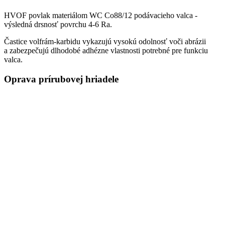
HVOF povlak materiálom WC Co88/12 podávacieho valca -
výsledná drsnosť povrchu 4-6 Ra.
Častice volfrám-karbidu vykazujú vysokú odolnosť voči abrázii
a zabezpečujú dlhodobé adhézne vlastnosti potrebné pre funkciu
valca.
Oprava prírubovej hriadele