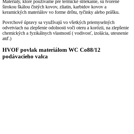
Materiály, ktoré používame pre termické striekanie, sú tvorené
širokou škálou čistých kovov, zliatin, karbidov kovov a
keramických materiálov vo forme drôtu, tyčinky alebo prášku.
Povrchové úpravy sa využívajú vo všetkých priemyselných
odvetviach na zlepšenie odolnosti voči oteru a korózii, na zlepšenie
chemických a fyzikálnych vlastností ( vodivosť, izolácia, utesnenie
atď.)
HVOF povlak materiálom WC Co88/12
podávacieho valca