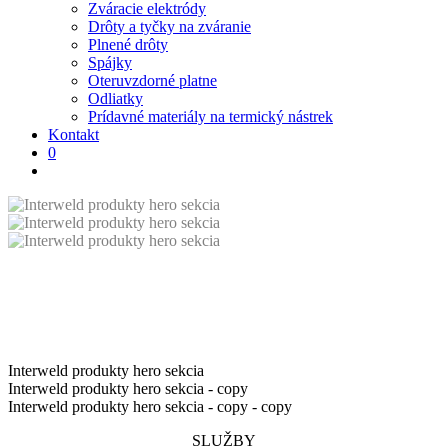
Zváracie elektródy
Drôty a tyčky na zváranie
Plnené drôty
Spájky
Oteruvzdorné platne
Odliatky
Prídavné materiály na termický nástrek
Kontakt
0
Interweld produkty hero sekcia
Interweld produkty hero sekcia - copy
Interweld produkty hero sekcia - copy - copy
SLUŽBY