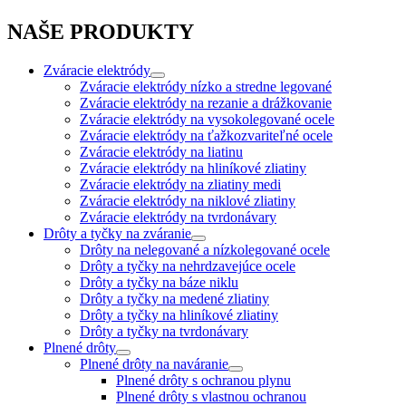
NAŠE PRODUKTY
Zváracie elektródy
Zváracie elektródy nízko a stredne legované
Zváracie elektródy na rezanie a drážkovanie
Zváracie elektródy na vysokolegované ocele
Zváracie elektródy na ťažkozvariteľné ocele
Zváracie elektródy na liatinu
Zváracie elektródy na hliníkové zliatiny
Zváracie elektródy na zliatiny medi
Zváracie elektródy na niklové zliatiny
Zváracie elektródy na tvrdonávary
Drôty a tyčky na zváranie
Drôty na nelegované a nízkolegované ocele
Drôty a tyčky na nehrdzavejúce ocele
Drôty a tyčky na báze niklu
Drôty a tyčky na medené zliatiny
Drôty a tyčky na hliníkové zliatiny
Drôty a tyčky na tvrdonávary
Plnené drôty
Plnené drôty na naváranie
Plnené drôty s ochranou plynu
Plnené drôty s vlastnou ochranou