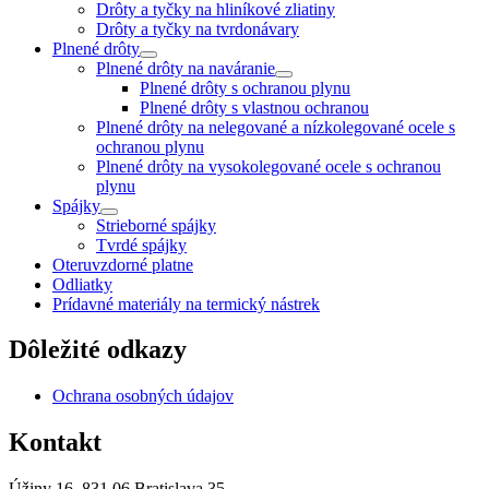
Drôty a tyčky na hliníkové zliatiny
Drôty a tyčky na tvrdonávary
Plnené drôty
Plnené drôty na naváranie
Plnené drôty s ochranou plynu
Plnené drôty s vlastnou ochranou
Plnené drôty na nelegované a nízkolegované ocele s
ochranou plynu
Plnené drôty na vysokolegované ocele s ochranou
plynu
Spájky
Strieborné spájky
Tvrdé spájky
Oteruvzdorné platne
Odliatky
Prídavné materiály na termický nástrek
Dôležité odkazy
Ochrana osobných údajov
Kontakt
Úžiny 16, 831 06 Bratislava 35