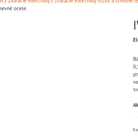
v
/
Zváracie elektródy
/
Zváracie elektródy nízko a stredne 
pevné ocele.
El
Bá
0,
pr
vo
tr
A
Ka