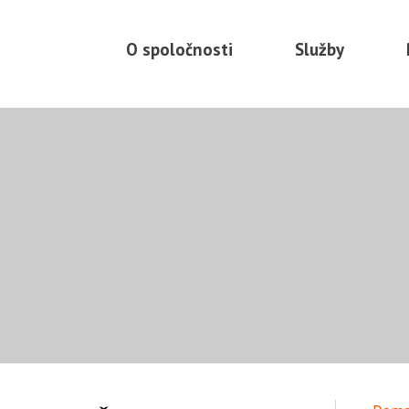
Preskočiť
na
O spoločnosti
Služby
obsah