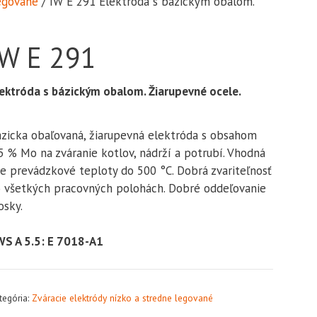
legované
/ IW E 291 Elektróda s bázickým obalom.
IW E 291
ektróda s bázickým obalom. Žiarupevné ocele.
zicka obaľovaná, žiarupevná elektróda s obsahom
5 % Mo na zváranie kotlov, nádrží a potrubí. Vhodná
e prevádzkové teploty do 500 °C. Dobrá zvariteľnosť
 všetkých pracovných polohách. Dobré oddeľovanie
osky.
WS A 5.5: E 7018-A1
tegória:
Zváracie elektródy nízko a stredne legované