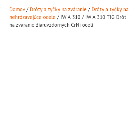
Domov
/
Drôty a tyčky na zváranie
/
Drôty a tyčky na
nehrdzavejúce ocele
/ IW A 310 / IW A 310 TIG Drôt
na zváranie žiaruvzdorných CrNi ocelí