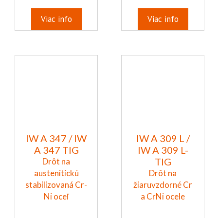
Viac info
Viac info
IW A 347 / IW
IW A 309 L /
A 347 TIG
IW A 309 L-
TIG
Drôt na
austenitickú
Drôt na
stabilizovaná Cr-
žiaruvzdorné Cr
Ni oceľ
a CrNi ocele