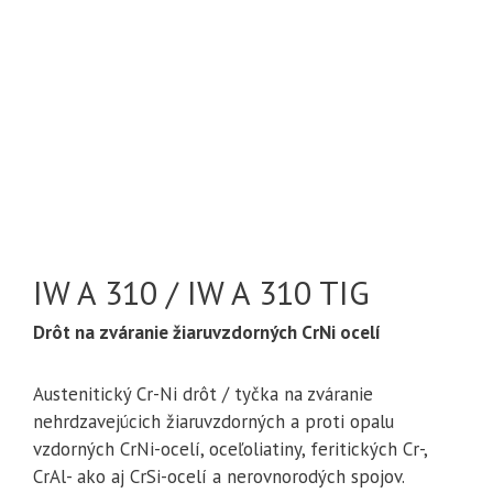
IW A 310 / IW A 310 TIG
Drôt na zváranie žiaruvzdorných CrNi ocelí
Austenitický Cr-Ni drôt / tyčka na zváranie
nehrdzavejúcich žiaruvzdorných a proti opalu
vzdorných CrNi-ocelí, oceľoliatiny, feritických Cr-,
CrAl- ako aj CrSi-ocelí a nerovnorodých spojov.