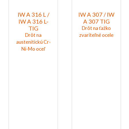
IW A 316 L /
IW A 307 / IW
IW A 316 L-
A 307 TIG
TIG
Drôt na ťažko
Drôt na
zvariteľné ocele
austenitickú Cr-
Ni-Mo oceľ