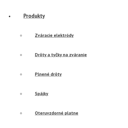
Produkty
Zváracie elektródy
Drôty a tyčky na zváranie
Plnené drôty
Spájky
Oteruvzdorné platne