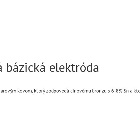
 bázická elektróda
arovým kovom, ktorý zodpovedá cínovému bronzu s 6-8% Sn a ktorý