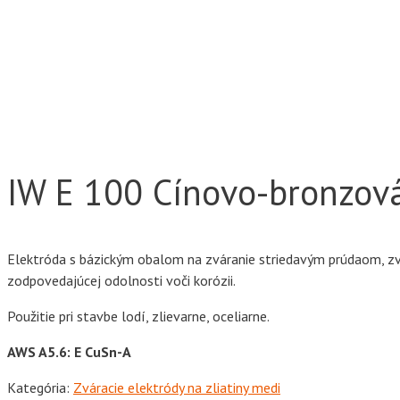
IW E 100
Cínovo-bronzová
Elektróda s bázickým obalom na zváranie striedavým prúdaom, zv
zodpovedajúcej odolnosti voči korózii.
Použitie pri stavbe lodí, zlievarne, oceliarne.
AWS A5.6: E CuSn-A
Kategória:
Zváracie elektródy na zliatiny medi