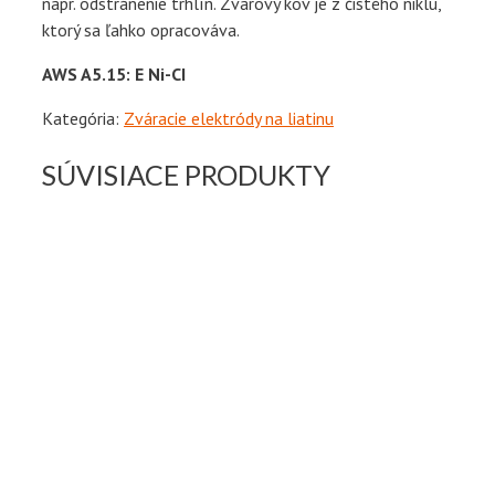
napr. odstránenie trhlín. Zvarový kov je z čistého niklu,
ktorý sa ľahko opracováva.
AWS A5.15: E Ni-CI
Kategória:
Zváracie elektródy na liatinu
SÚVISIACE PRODUKTY