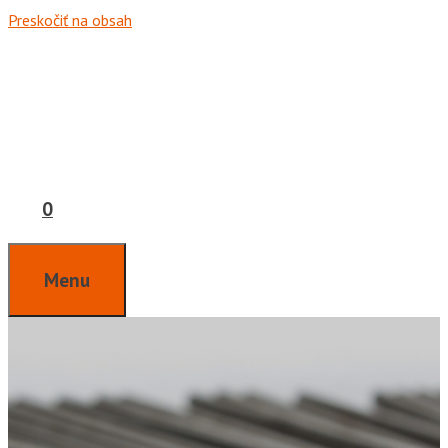
Preskočiť na obsah
0
Menu