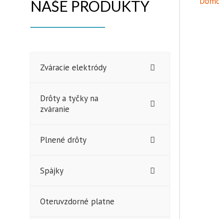
Domo
NAŠE PRODUKTY
Zváracie elektródy
Drôty a tyčky na
zváranie
Plnené drôty
Spájky
Oteruvzdorné platne