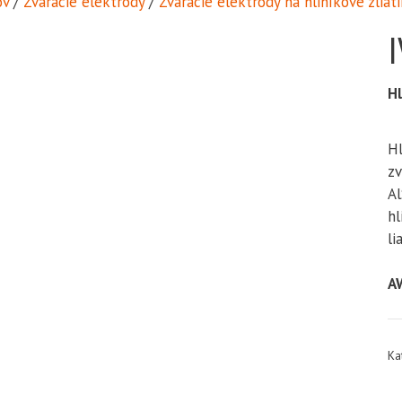
v
/
Zváracie elektródy
/
Zváracie elektródy na hliníkové zliati
Hl
Hl
zv
Al
hl
li
A
Ka