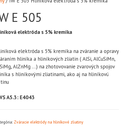
ny
/ IW E 505 Hliníková elektróda s 5% kremíka
IW E 505
iníková elektróda s 5% kremíka
iníková elektróda s 5% kremíka na zváranie a opravy
áraním hliníka a hliníkových zliatin ( AlSi, AlCuSiMn,
SiMg, AlZnMg …) na zhotovovanie zvarových spojov
iníka s hliníkovými zliatinami, ako aj na hliníkovú
atinu
WS A5.3: E4043
tegória:
Zváracie elektródy na hliníkové zliatiny