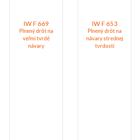
IW F 669
IW F 653
Plnený drôt na
Plnený drôt na
veľmi tvrdé
návary strednej
návary
tvrdosti